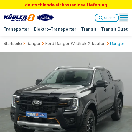
deutschlandweit kostenlose Lieferung
Suche
Transporter
Elektro-Transporter
Transit
Transit Custo
Startseite
Ranger
Ford Ranger Wildtrak X kaufen
Ranger Dok