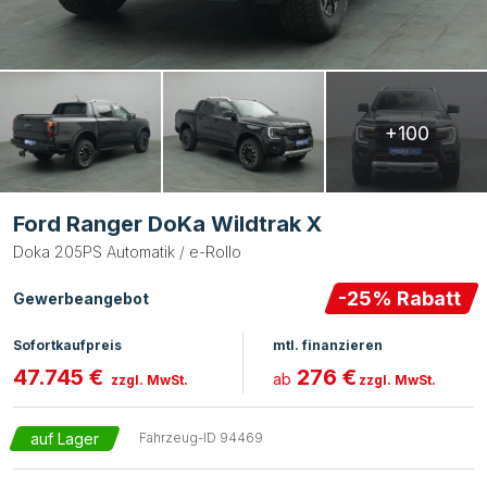
+100
Ford Ranger DoKa Wildtrak X
Doka 205PS Automatik / e-Rollo
-
25
% Rabatt
Gewerbeangebot
Sofortkaufpreis
mtl. finanzieren
47.745 €
276 €
ab
zzgl. MwSt.
zzgl. MwSt.
auf Lager
Fahrzeug-ID
94469