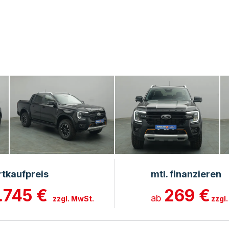
rtkaufpreis
mtl. finanzieren
.745 €
269 €
ab
zzgl. MwSt.
zzgl