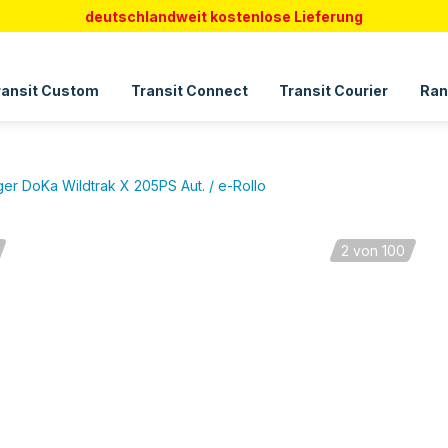
deutschlandweit kostenlose Lieferung
ransit Custom
Transit Connect
Transit Courier
Ran
er DoKa Wildtrak X 205PS Aut. / e-Rollo
2
von 100