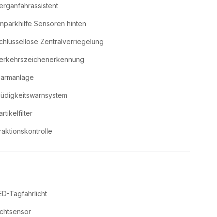
erganfahrassistent
inparkhilfe Sensoren hinten
chlüssellose Zentralverriegelung
erkehrszeichenerkennung
larmanlage
üdigkeitswarnsystem
rtikelfilter
raktionskontrolle
ED-Tagfahrlicht
ichtsensor