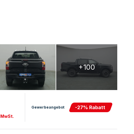
+100
-
27
% Rabatt
Gewerbeangebot
. MwSt.