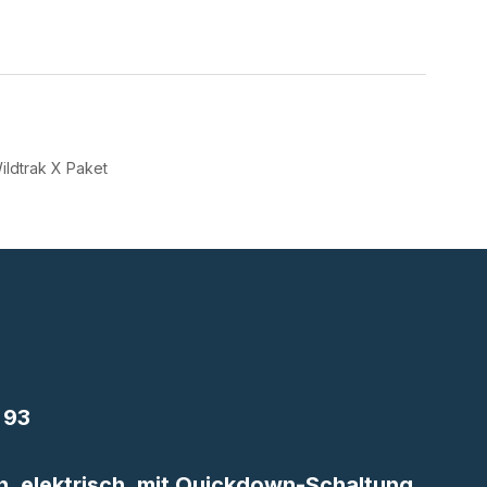
ildtrak X Paket
 93
n, elektrisch, mit Quickdown-Schaltung