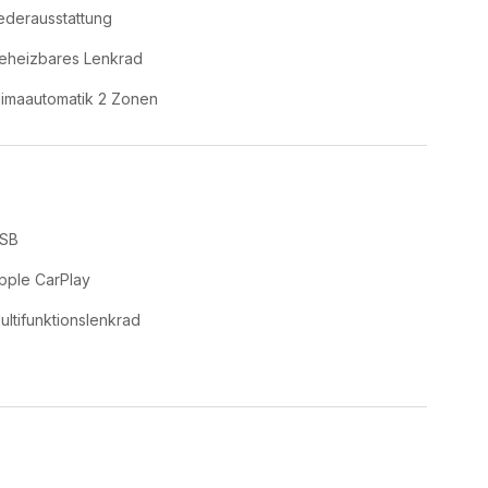
ederausstattung
eheizbares Lenkrad
limaautomatik 2 Zonen
SB
pple CarPlay
ultifunktionslenkrad