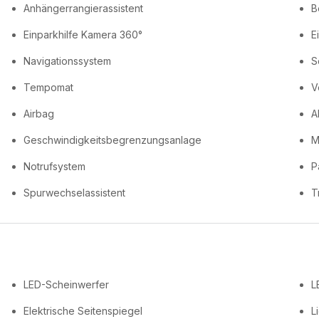
Anhängerrangierassistent
B
Einparkhilfe Kamera 360°
E
Navigationssystem
S
Tempomat
V
Airbag
A
Geschwindigkeitsbegrenzungsanlage
M
Notrufsystem
Pa
Spurwechselassistent
T
LED-Scheinwerfer
L
Elektrische Seitenspiegel
L