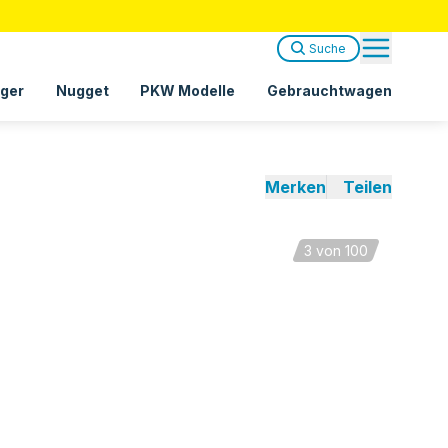
Suche
ger
Nugget
PKW Modelle
Gebrauchtwagen
Merken
Teilen
3
von 100