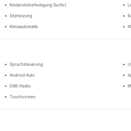
Kindersitzbefestigung (Isofix)
L
Sitzheizung
B
Klimaautomatik
K
Sprachsteuerung
U
Android Auto
A
DAB-Radio
M
Touchscreen