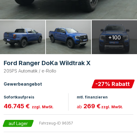
+100
Ford Ranger DoKa Wildtrak X
205PS Automatik / e-Rollo
-
27
% Rabatt
Gewerbeangebot
Sofortkaufpreis
mtl. finanzieren
46.745 €
269 €
ab
zzgl. MwSt.
zzgl. MwSt.
auf Lager
Fahrzeug-ID
96357