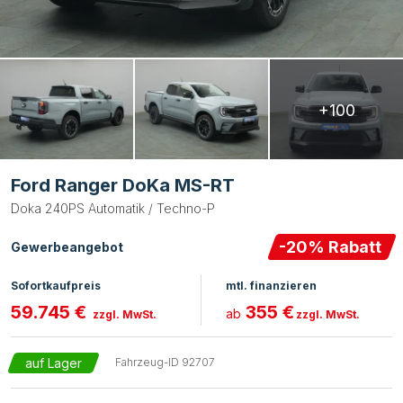
+100
Ford Ranger DoKa MS-RT
Doka 240PS Automatik / Techno-P
-
20
% Rabatt
Gewerbeangebot
Sofortkaufpreis
mtl. finanzieren
59.745 €
355 €
ab
zzgl. MwSt.
zzgl. MwSt.
auf Lager
Fahrzeug-ID
92707