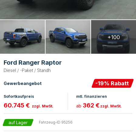
+100
Ford Ranger Raptor
Diesel / -Paket / Standh
-
19
% Rabatt
Gewerbeangebot
Sofortkaufpreis
mtl. finanzieren
60.745 €
362 €
ab
zzgl. MwSt.
zzgl. MwSt.
auf Lager
Fahrzeug-ID
95256