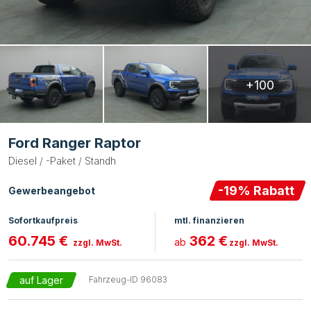
+100
Ford Ranger Raptor
Diesel / -Paket / Standh
-
19
% Rabatt
Gewerbeangebot
Sofortkaufpreis
mtl. finanzieren
60.745 €
362 €
ab
zzgl. MwSt.
zzgl. MwSt.
auf Lager
Fahrzeug-ID
96083