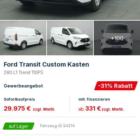
+100
Ford Transit Custom Kasten
280 L1 Trend 110PS
-
31
% Rabatt
Gewerbeangebot
Sofortkaufpreis
mtl. finanzieren
29.975 €
331 €
ab
zzgl. MwSt.
zzgl. MwSt.
auf Lager
Fahrzeug-ID
94374