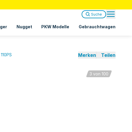
Suche
ger
Nugget
PKW Modelle
Gebrauchtwagen
 110PS
Merken
Teilen
3
von 100