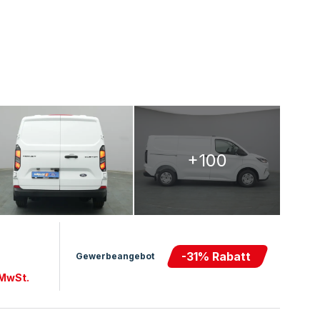
+100
-
31
% Rabatt
Gewerbeangebot
 MwSt.