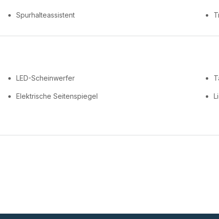
Spurhalteassistent
T
LED-Scheinwerfer
T
Elektrische Seitenspiegel
L