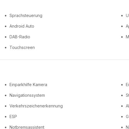
Sprachsteuerung
U
Android Auto
A
DAB-Radio
M
Touchscreen
Einparkhilfe Kamera
E
Navigationssystem
S
Verkehrszeichenerkennung
A
ESP
G
Notbremsassistent
N