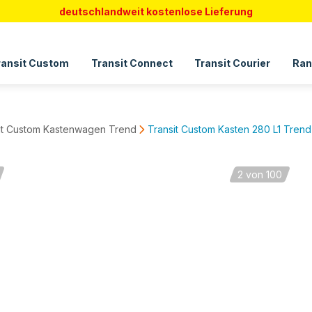
deutschlandweit kostenlose Lieferung
ransit Custom
Transit Connect
Transit Courier
Ran
it Custom Kastenwagen Trend
Transit Custom Kasten 280 L1 Trend
2
von 100