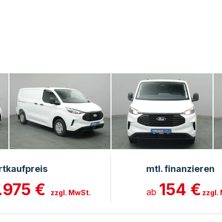
rtkaufpreis
mtl. finanzieren
.975 €
154 €
ab
zzgl. MwSt.
zzgl.