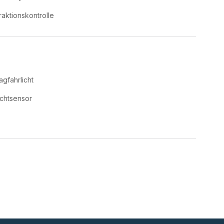
raktionskontrolle
agfahrlicht
ichtsensor