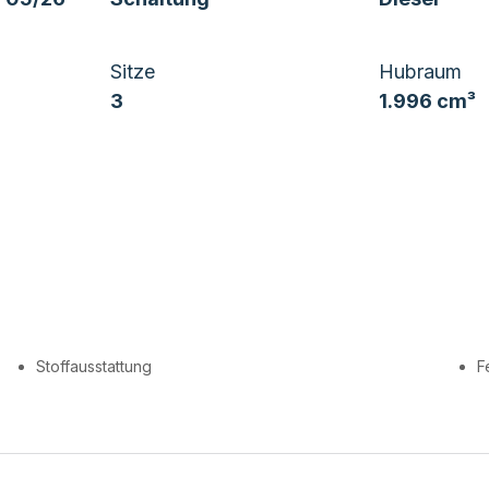
Sitze
Hubraum
3
1.996 cm³
Stoffausstattung
F