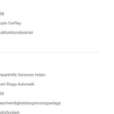
SB
pple CarPlay
ultifunktionslenkrad
inparkhilfe Sensoren hinten
tart-Stopp-Automatik
BS
eschwindigkeitsbegrenzungsanlage
otrufsystem