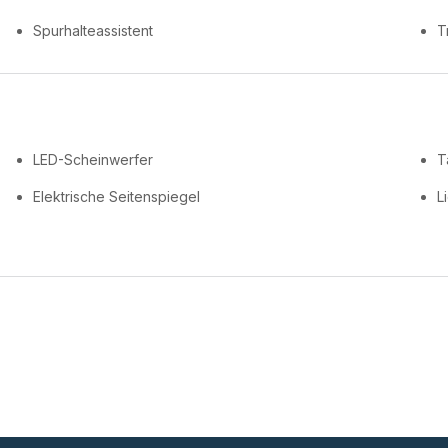
Spurhalteassistent
T
LED-Scheinwerfer
T
Elektrische Seitenspiegel
L