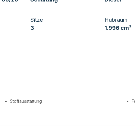
Sitze
Hubraum
3
1.996 cm³
Stoffausstattung
F