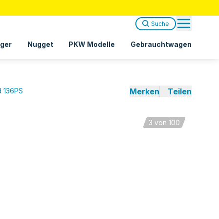
Suche
ger
Nugget
PKW Modelle
Gebrauchtwagen
d 136PS
Merken
Teilen
3
von 100