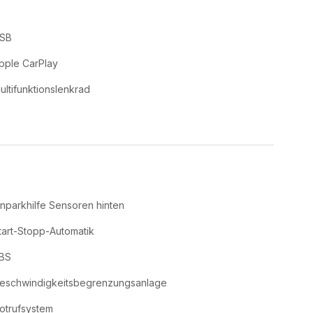
SB
pple CarPlay
ultifunktionslenkrad
inparkhilfe Sensoren hinten
tart-Stopp-Automatik
BS
eschwindigkeitsbegrenzungsanlage
otrufsystem