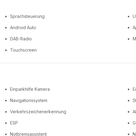
Sprachsteuerung
U
Android Auto
A
DAB-Radio
M
Touchscreen
Einparkhilfe Kamera
E
Navigationssystem
S
Verkehrszeichenerkennung
A
ESP
G
Notbremsassistent
N