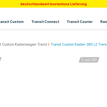
deutschlandweit kostenlose Lieferung
ransit Custom
Transit Connect
Transit Courier
Ran
it Custom Kastenwagen Trend
Transit Custom Kasten 280 L2 Tren
2
von 100