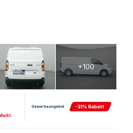
+100
-
31
% Rabatt
Gewerbeangebot
 MwSt.