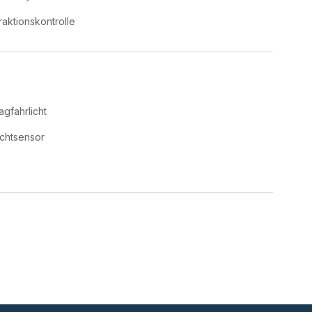
raktionskontrolle
agfahrlicht
ichtsensor