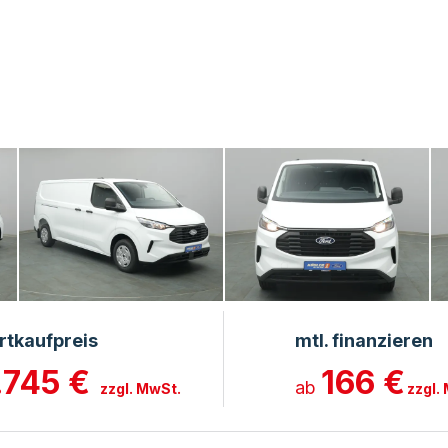
rtkaufpreis
mtl. finanzieren
.745 €
166 €
ab
zzgl. MwSt.
zzgl.