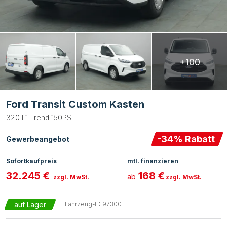
+100
Ford Transit Custom Kasten
320 L1 Trend 150PS
-
34
% Rabatt
Gewerbeangebot
Sofortkaufpreis
mtl. finanzieren
32.245 €
168 €
ab
zzgl. MwSt.
zzgl. MwSt.
auf Lager
Fahrzeug-ID
97300