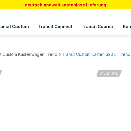
deutschlandweit kostenlose Lieferung
ransit Custom
Transit Connect
Transit Courier
Ran
it Custom Kastenwagen Trend
Transit Custom Kasten 320 L1 Tren
2
von 100