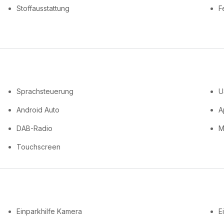
Stoffausstattung
F
Sprachsteuerung
U
Android Auto
A
DAB-Radio
M
Touchscreen
Einparkhilfe Kamera
E