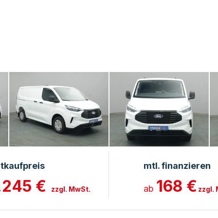
tkaufpreis
mtl. finanzieren
.245 €
168 €
ab
zzgl. MwSt.
zzgl.