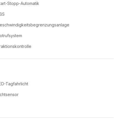
tart-Stopp-Automatik
BS
eschwindigkeitsbegrenzungsanlage
otrufsystem
raktionskontrolle
ED-Tagfahrlicht
ichtsensor