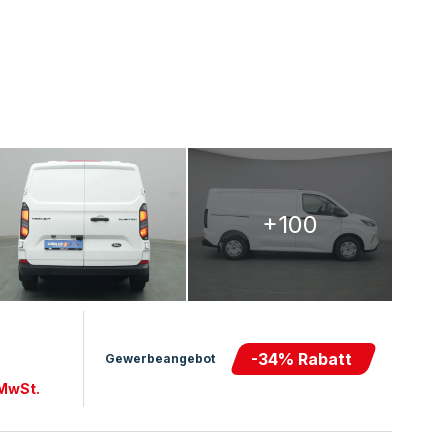
+100
-
34
% Rabatt
Gewerbeangebot
 MwSt.