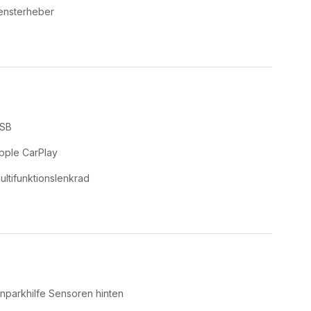
ensterheber
SB
pple CarPlay
ultifunktionslenkrad
inparkhilfe Sensoren hinten