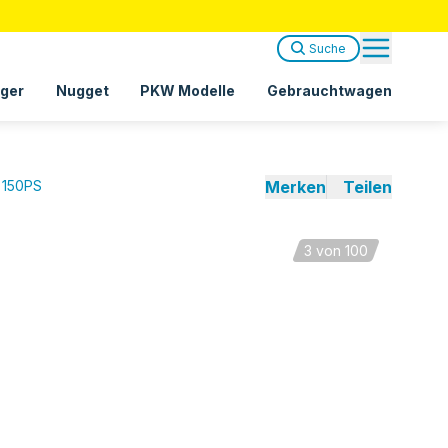
Suche
ger
Nugget
PKW Modelle
Gebrauchtwagen
d 150PS
Merken
Teilen
3
von 100