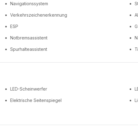
Navigationssystem
S
Verkehrszeichenerkennung
A
ESP
G
Notbremsassistent
N
Spurhalteassistent
T
LED-Scheinwerfer
L
Elektrische Seitenspiegel
L