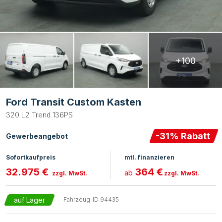
+100
Ford Transit Custom Kasten
320 L2 Trend 136PS
-
31
% Rabatt
Gewerbeangebot
Sofortkaufpreis
mtl. finanzieren
32.975 €
364 €
ab
zzgl. MwSt.
zzgl. MwSt.
auf Lager
Fahrzeug-ID
94435