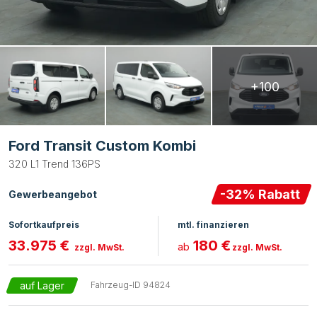
+100
Ford Transit Custom Kombi
320 L1 Trend 136PS
-
32
% Rabatt
Gewerbeangebot
Sofortkaufpreis
mtl. finanzieren
33.975 €
180 €
ab
zzgl. MwSt.
zzgl. MwSt.
auf Lager
Fahrzeug-ID
94824