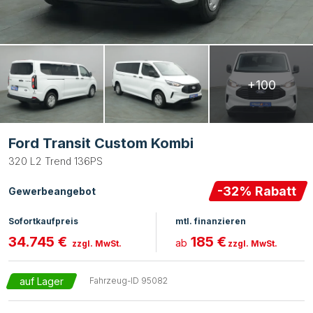
+100
Ford Transit Custom Kombi
320 L2 Trend 136PS
-
32
% Rabatt
Gewerbeangebot
Sofortkaufpreis
mtl. finanzieren
34.745 €
185 €
ab
zzgl. MwSt.
zzgl. MwSt.
auf Lager
Fahrzeug-ID
95082