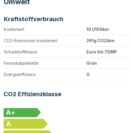
Umwelt
Kraftstoffverbrauch
kombiniert
10 l/100km
CO2-Emissionen kombiniert
261g CO2/km
Schadstoffklasse
Euro 6d-TEMP
Feinstaubplakette
Grün
Energieeffizienz
G
CO2 Effizienzklasse