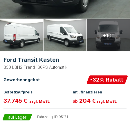
+100
Ford Transit Kasten
350 L3H2 Trend 130PS Automatik
-
32
% Rabatt
Gewerbeangebot
Sofortkaufpreis
mtl. finanzieren
37.745 €
204 €
ab
zzgl. MwSt.
zzgl. MwSt.
auf Lager
Fahrzeug-ID
95171