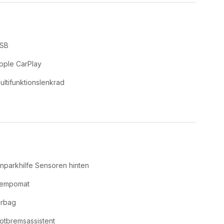
SB
pple CarPlay
ultifunktionslenkrad
inparkhilfe Sensoren hinten
empomat
irbag
otbremsassistent