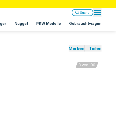
Suche
ger
Nugget
PKW Modelle
Gebrauchtwagen
Merken
Teilen
3
von 100