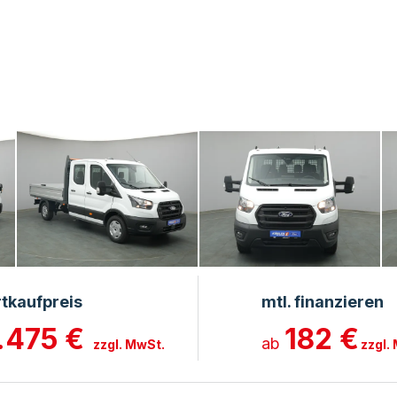
tkaufpreis
mtl. finanzieren
.475 €
182 €
ab
zzgl. MwSt.
zzgl.