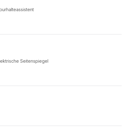
purhalteassistent
lektrische Seitenspiegel