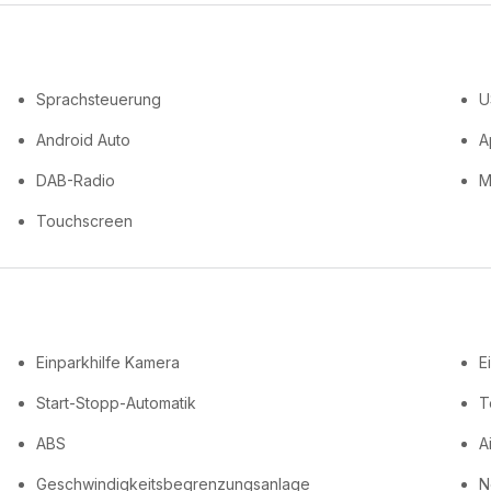
Sprachsteuerung
U
Android Auto
A
DAB-Radio
M
Touchscreen
Einparkhilfe Kamera
E
Start-Stopp-Automatik
T
ABS
A
Geschwindigkeitsbegrenzungsanlage
N