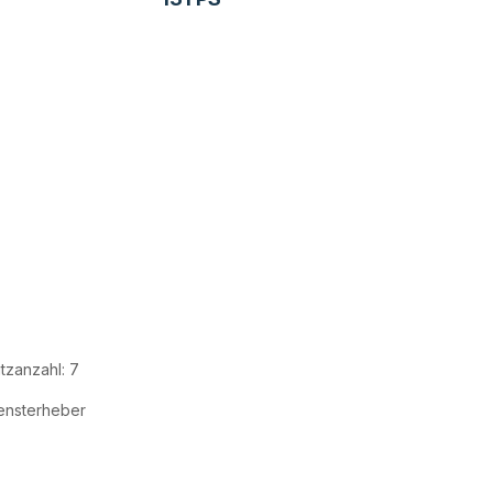
itzanzahl: 7
ensterheber