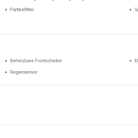
Partikelfilter
S
Beheizbare Frontscheibe
E
Regensensor