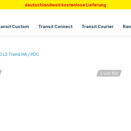
deutschlandweit kostenlose Lieferung
ransit Custom
Transit Connect
Transit Courier
Ran
50 L3 Trend HA / PDC
2
von 100