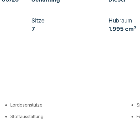
Sitze
Hubraum
7
1.995 cm³
Lordosenstütze
S
Stoffausstattung
F