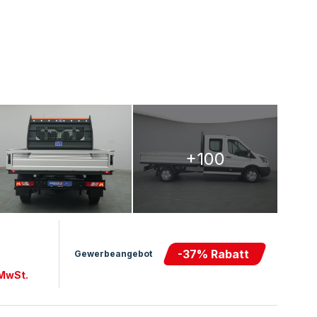
+100
-
37
% Rabatt
Gewerbeangebot
 MwSt.