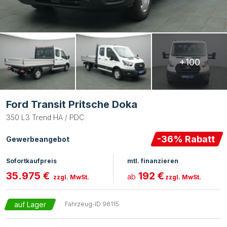
+100
Ford Transit Pritsche Doka
350 L3 Trend HA / PDC
-
36
% Rabatt
Gewerbeangebot
Sofortkaufpreis
mtl. finanzieren
35.975 €
192 €
ab
zzgl. MwSt.
zzgl. MwSt.
auf Lager
Fahrzeug-ID
96115