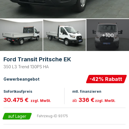
+100
Ford Transit Pritsche EK
350 L3 Trend 130PS HA
-
42
% Rabatt
Gewerbeangebot
Sofortkaufpreis
mtl. finanzieren
30.475 €
336 €
ab
zzgl. MwSt.
zzgl. MwSt.
auf Lager
Fahrzeug-ID
93175