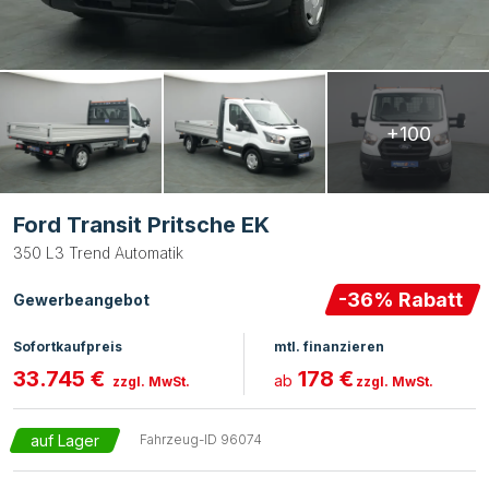
+100
Ford Transit Pritsche EK
350 L3 Trend Automatik
-
36
% Rabatt
Gewerbeangebot
Sofortkaufpreis
mtl. finanzieren
33.745 €
178 €
ab
zzgl. MwSt.
zzgl. MwSt.
auf Lager
Fahrzeug-ID
96074