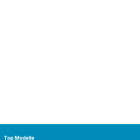
422
Angebote ansehen
Ford Nugget
120
Angebote ansehen
Top Modelle