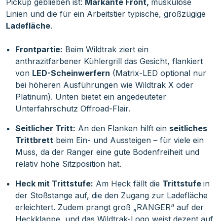
Pickup geblieben ist:
Markante Front,
muskulöse
Linien und die für ein Arbeitstier typische, großzügige
Ladefläche
.
Frontpartie:
Beim Wildtrak ziert ein
anthrazitfarbener Kühlergrill das Gesicht, flankiert
von
LED-Scheinwerfern
(Matrix-LED optional nur
bei höheren Ausführungen wie Wildtrak X oder
Platinum). Unten bietet ein angedeuteter
Unterfahrschutz Offroad-Flair.
Seitlicher Tritt:
An den Flanken hilft ein
seitliches
Trittbrett
beim Ein- und Aussteigen – für viele ein
Muss, da der Ranger eine gute Bodenfreiheit und
relativ hohe Sitzposition hat.
Heck mit Trittstufe:
Am Heck fällt die
Trittstufe
in
der Stoßstange auf, die den Zugang zur Ladefläche
erleichtert. Zudem prangt groß „RANGER“ auf der
Heckklappe, und das Wildtrak-Logo weist dezent auf