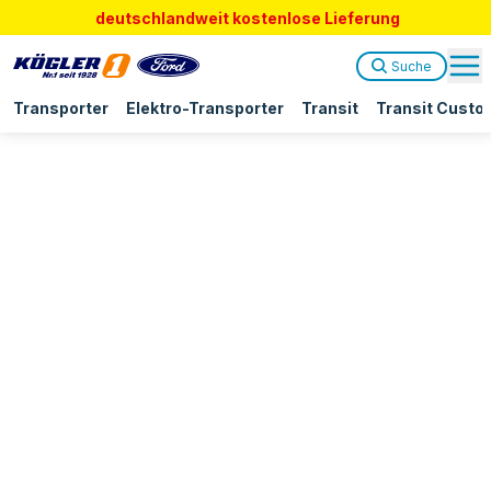
deutschlandweit kostenlose Lieferung
Suche
Transporter
Elektro-Transporter
Transit
Transit Custo
Neuer Ford Ranger
Wildtrak:
Fahrbericht & Technische Daten auf
einen Blick