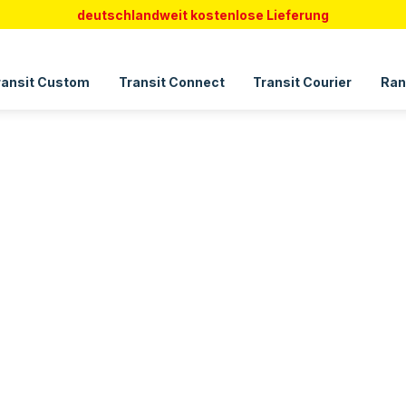
deutschlandweit kostenlose Lieferung
ransit Custom
Transit Connect
Transit Courier
Ran
 Shelby GT 500 